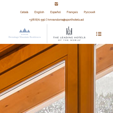
Català
English
Español
Français
Русский
+376 870 550 | hmrandorra@sporthotels.ad