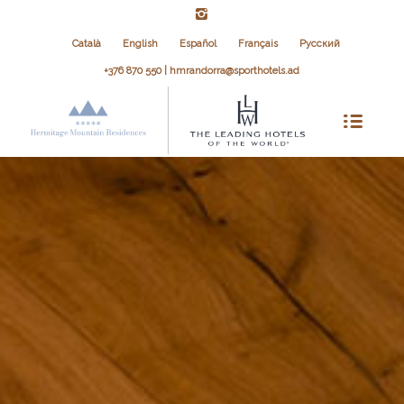
Català
English
Español
Français
Русский
+376 870 550 | hmrandorra@sporthotels.ad