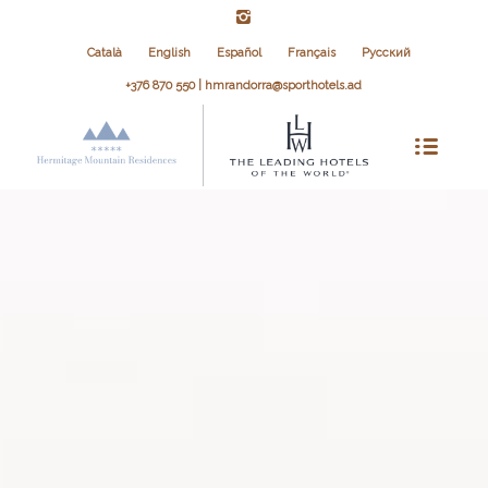
Català
English
Español
Français
Русский
+376 870 550 | hmrandorra@sporthotels.ad