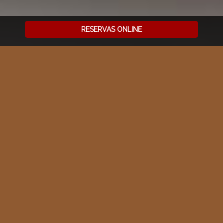
RESERVAS ONLINE
COCINA GOURMET ÚNICA
EN ANDORRA
Experiencia gastronómica de autor a 1.850 metros de
altitud