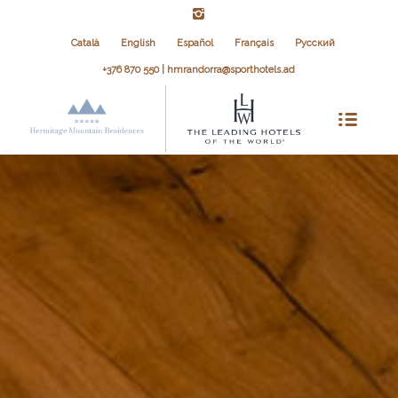
Català
English
Español
Français
Русский
+376 870 550 | hmrandorra@sporthotels.ad