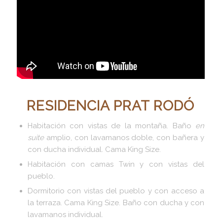
RESIDENCIA PRAT RODÓ
Habitación con vistas de la montaña. Baño
en
suite
amplio, con lavamanos doble, con bañera y
con ducha individual. Cama King Size.
Habitación con camas Twin y con vistas del
pueblo.
Dormitorio con vistas del pueblo y con acceso a
la terraza. Cama King Size. Baño con ducha y con
lavamanos individual.