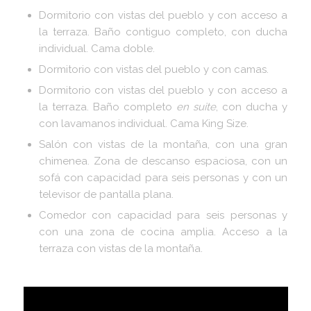
Dormitorio con vistas del pueblo y con acceso a
la terraza. Baño contiguo completo, con ducha
individual. Cama doble.
Dormitorio con vistas del pueblo y con camas.
Dormitorio con vistas del pueblo y con acceso a
la terraza. Baño completo
en suite
, con ducha y
con lavamanos individual. Cama King Size.
Salón con vistas de la montaña, con una gran
chimenea. Zona de descanso espaciosa, con un
sofá con capacidad para seis personas y con un
televisor de pantalla plana.
Comedor con capacidad para seis personas y
con una zona de cocina amplia. Acceso a la
terraza con vistas de la montaña.