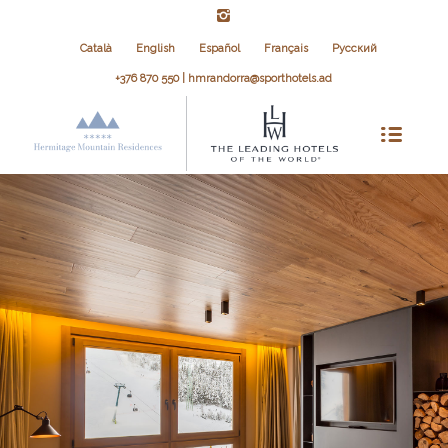
Català
English
Español
Français
Русский
+376 870 550 | hmrandorra@sporthotels.ad