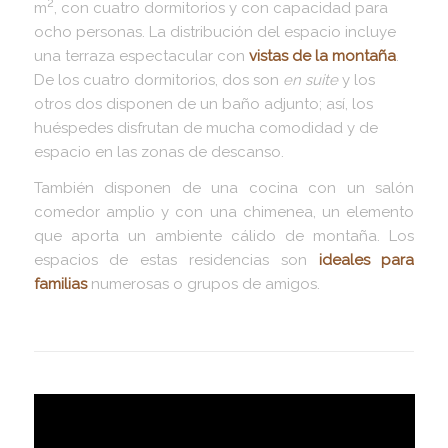
2
m
, con cuatro dormitorios y con capacidad para
ocho personas. La distribución del espacio incluye
una terraza espectacular con
vistas de la montaña
.
De los cuatro dormitorios, dos son
en suite
y los
otros dos disponen de un baño adjunto; así, los
huéspedes disfrutan de mucha comodidad y de
espacio en las zonas de descanso.
También disponen de una cocina con un salón
comedor amplio y con una chimenea, un elemento
que aporta un ambiente cálido de montaña. Los
espacios de estas residencias son
ideales para
familias
numerosas o grupos de amigos.