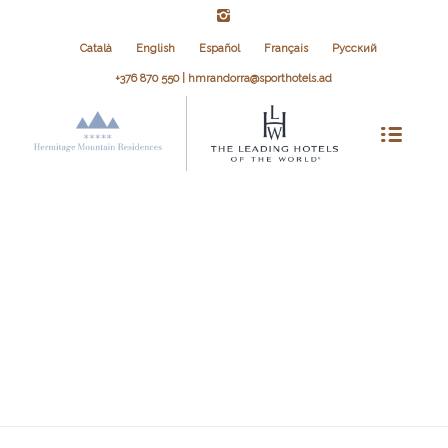
Català
English
Español
Français
Русский
+376 870 550 | hmrandorra@sporthotels.ad