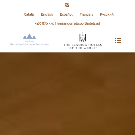
Català
English
Español
Français
Русский
+376 870 550 | hmrandorra@sporthotels.ad