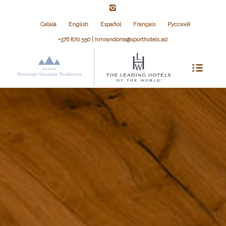
Català
English
Español
Français
Русский
+376 870 550 | hmrandorra@sporthotels.ad