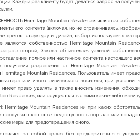
ии. Каждый раз клиенту будет делаться запрос на получе
сылки.
ОСТЬ Hermitage Mountain Residences является собственн
менты его контента (включая, но не ограничиваясь, изобра
ние цветов, структуру и дизайн, выбор используемых мат
рые являются собственностью Hermitage Mountain Residen
араграф второй, Закона об интеллектуальной собственн
ставление, полное или частичное, контента настоящего ве
 получения разрешения от Hermitage Mountain Reside
Hermitage Mountain Residences. Пользователь имеет право
пьютера или иного физического носителя, при условии, 
 имеет право удалять, а также вносить изменения, обходи
ain Residences, или осуществлять с ними какие-либо манипу
ermitage Mountain Residences ни при каких обстоятельс
 пропуски в контенте, недоступность портала или попада
ские меры для предотвращения оного.
оставляет за собой право без предварительного уведо