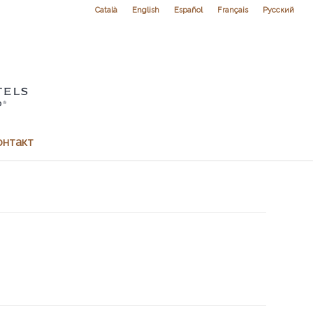
Català
English
Español
Français
Русский
онтакт