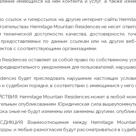
вление имеющихся на нем контента и услуг, а также изм
io
ссылок и гиперссылок на другие интернет-сайты Hermita
тоятельствах Hermitage Mountain Residences не несет отв
 технической доступности, качества, достоверности, точ
 предоставляемых по данным ссылкам или на других веб-
ектов с соответствующими организациями.
 Residences оставляет за собой право по собственному усм
 предварительного уведомления для пользователей, наруша
dences будет преследовать нарушение настоящих услов
 и судебном порядке, в соответствии с имеющимися у него 
ИЯ: Hermitage Mountain Residences может в любой моме
тельным опубликованием. Юридическая сила вышеупомянуты
, пока оные не будут изменены или заменены другими, опуб
ИКЦИЯ: Взаимоотношения между Hermitage Mountain
рры, и любые разногласия будут рассматриваться в судеб