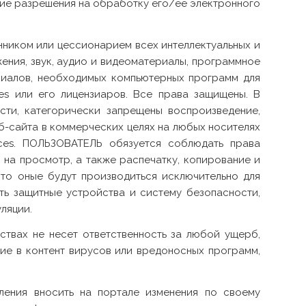
ние разрешения на обработку его/ее электронного
иком или цессионарием всех интеллектуальных и
жения, звук, аудио и видеоматериалы, программное
ериалов, необходимых компьютерных программ для
ces или его лицензиаров. Все права защищены. В
ости, категорически запрещены воспроизведение,
б-сайта в коммерческих целях на любых носителях
nces. ПОЛЬЗОВАТЕЛЬ обязуется соблюдать права
 на просмотр, а также распечатку, копирование и
что оные будут производиться исключительно для
ть защитные устройства и систему безопасности,
ляции.
твах не несет ответственность за любой ущерб,
ние в контент вирусов или вредоносных программ,
мления вносить на портале изменения по своему