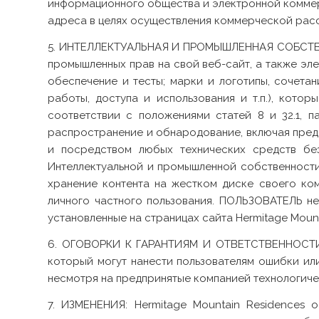
информационного общества и электронной коммерц
адреса в целях осуществления коммерческой рас
5. ИНТЕЛЛЕКТУАЛЬНАЯ И ПРОМЫШЛЕННАЯ СОБСТВЕНН
промышленных прав на свой веб-сайт, а также эле
обеспечение и тесты; марки и логотипы, сочета
работы, доступа и использования и т.п.), кото
соответствии с положениями статей 8 и 32.1, п
распространение и обнародование, включая предо
и посредством любых технических средств без
Интеллектуальной и промышленной собственности 
хранение контента на жестком диске своего ком
личного частного пользования. ПОЛЬЗОВАТЕЛЬ не
установленные на страницах сайта Hermitage Mount
6. ОГОВОРКИ К ГАРАНТИЯМ И ОТВЕТСТВЕННОСТИ: H
который могут нанести пользователям ошибки или
несмотря на предпринятые компанией технологиче
7. ИЗМЕНЕНИЯ: Hermitage Mountain Residences 