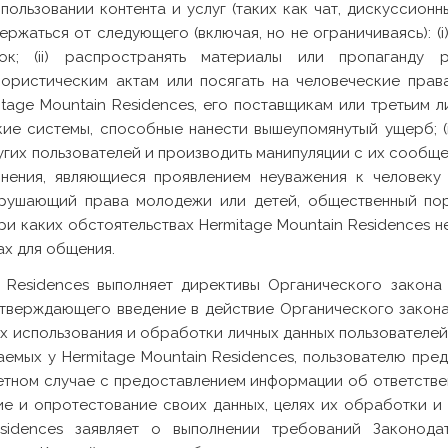
льзовании контента и услуг (таких как чат, дискуссионн
держаться от следующего (включая, но не ограничиваясь): (
; (ii) распространять материалы или пропаганду р
ористическим актам или посягать на человеческие права
tage Mountain Residences, его поставщикам или третьим 
ие системы, способные нанести вышеупомянутый ущерб; (
ругих пользователей и производить манипуляции с их сообще
нения, являющиеся проявлением неуважения к человеку
арушающий права молодежи или детей, общественный пор
и каких обстоятельствах Hermitage Mountain Residences н
ах для общения.
Residences выполняет директивы Органического закона 
 утверждающего введение в действие Органического закона
 использования и обработки личных данных пользователей
аемых у Hermitage Mountain Residences, пользователю пре
етном случае с предоставлением информации об ответствен
ние и опротестование своих данных, целях их обработки и
esidences заявляет о выполнении требований Законода