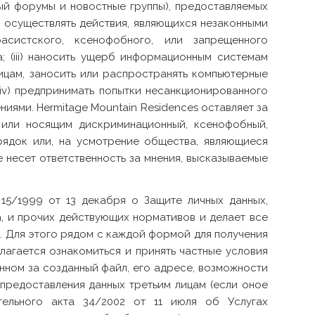
ый форумы и новостные группы), предоставляемых
i) осуществлять действия, являющихся незаконными
асистского, ксенофобного, или запрещенного
; (iii) наносить ущерб информационным системам
лицам, заносить или распространять компьютерные
iv) предпринимать попытки несанкционированного
ниями. Hermitage Mountain Residences оставляет за
 или носящим дискриминационный, ксенофобный,
ядок или, на усмотрение общества, являющиеся
е несет ответственность за мнения, высказываемые
15/1999 от 13 декабря о Защите личных данных,
, и прочих действующих нормативов и делает все
. Для этого рядом с каждой формой для получения
длагается ознакомиться и принять частные условия
ном за созданный файл, его адресе, возможности
 предоставления данных третьим лицам (если оное
тельного акта 34/2002 от 11 июля об Услугах