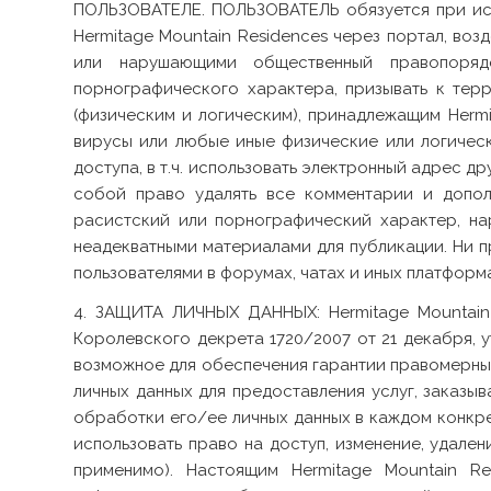
ПОЛЬЗОВАТЕЛЕ. ПОЛЬЗОВАТЕЛЬ обязуется при испо
Hermitage Mountain Residences через портал, воз
или нарушающими общественный правопорядок
порнографического характера, призывать к терр
(физическим и логическим), принадлежащим Hermi
вирусы или любые иные физические или логическ
доступа, в т.ч. использовать электронный адрес д
собой право удалять все комментарии и допол
расистский или порнографический характер, н
неадекватными материалами для публикации. Ни пр
пользователями в форумах, чатах и иных платформ
4. ЗАЩИТА ЛИЧНЫХ ДАННЫХ: Hermitage Mountain 
Королевского декрета 1720/2007 от 21 декабря,
возможное для обеспечения гарантии правомерных
личных данных для предоставления услуг, заказыв
обработки его/ее личных данных в каждом конкр
использовать право на доступ, изменение, удале
применимо). Настоящим Hermitage Mountain R