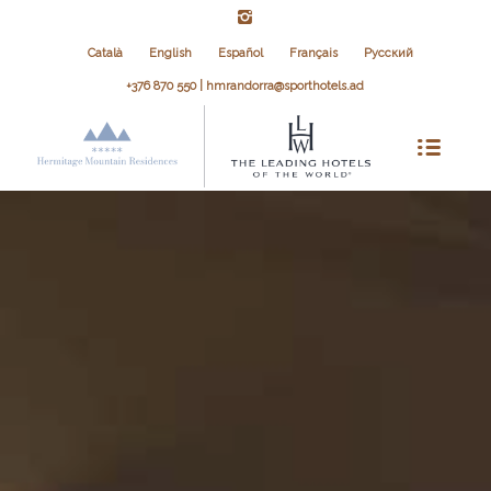
Català
English
Español
Français
Русский
+376 870 550 | hmrandorra@sporthotels.ad